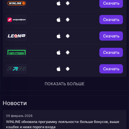
Скачать
Скачать
Скачать
Скачать
Скачать
ПОКАЗАТЬ БОЛЬШЕ
Новости
09 февраль 2026
WINLINE обновила программу лояльности: больше бонусов, выше
кэшбек и ниже пороги входа