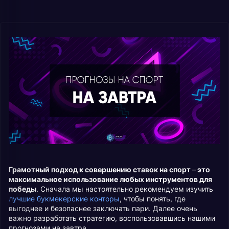
Грамотный подход к совершению ставок на спорт
–
это
максимальное использование любых инструментов для
победы
. Сначала мы настоятельно рекомендуем изучить
лучшие букмекерские конторы
, чтобы понять, где
выгоднее и безопаснее заключать пари. Далее очень
важно разработать стратегию, воспользовавшись нашими
прогнозами на завтра.