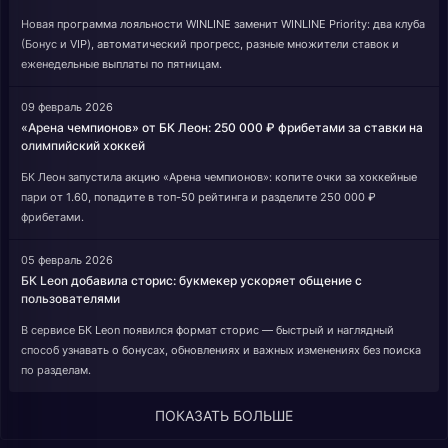
Новая программа лояльности WINLINE заменит WINLINE Priority: два клуба
(Бонус и VIP), автоматический прогресс, разные множители ставок и
еженедельные выплаты по пятницам.
09 февраль 2026
«Арена чемпионов» от БК Леон: 250 000 ₽ фрибетами за ставки на
олимпийский хоккей
БК Леон запустила акцию «Арена чемпионов»: копите очки за хоккейные
пари от 1.60, попадите в топ-50 рейтинга и разделите 250 000 ₽
фрибетами.
05 февраль 2026
БК Leon добавила сторис: букмекер ускоряет общение с
пользователями
В сервисе БК Leon появился формат сторис — быстрый и наглядный
способ узнавать о бонусах, обновлениях и важных изменениях без поиска
по разделам.
ПОКАЗАТЬ БОЛЬШЕ