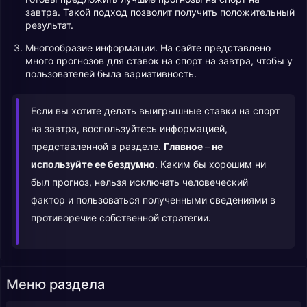
завтра. Такой подход позволит получить положительный
результат.
Многообразие информации. На сайте представлено
много прогнозов для ставок на спорт на завтра, чтобы у
пользователей была вариативность.
Если вы хотите делать выигрышные ставки на спорт
на завтра, воспользуйтесь информацией,
представленной в разделе.
Главное
–
не
используйте ее бездумно
. Каким бы хорошим ни
был прогноз, нельзя исключать человеческий
фактор и пользоваться полученными сведениями в
противоречие собственной стратегии.
Меню раздела