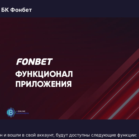
 БК Фонбет
н и вошли в свой аккаунт, будут доступны следующие функции: