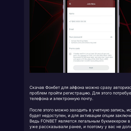
Скачав Фонбет для айфона можно сразу авторизов
проблем пройти регистрацию. Для этого потребуе
телефона и электронную почту.
После этого можно заходить в учетную запись, и
будет недоступен, и для активации опции заклю
Ведь FONBET является легальным букмекером в 
уже рассказывали ранее, и поэтому у вас не дол