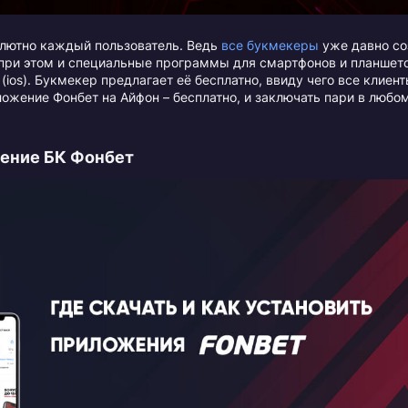
олютно каждый пользователь. Ведь
все букмекеры
уже давно со
 при этом и специальные программы для смартфонов и планшето
e (ios). Букмекер предлагает её бесплатно, ввиду чего все клиен
ожение Фонбет на Айфон – бесплатно, и заключать пари в любо
жение БК Фонбет