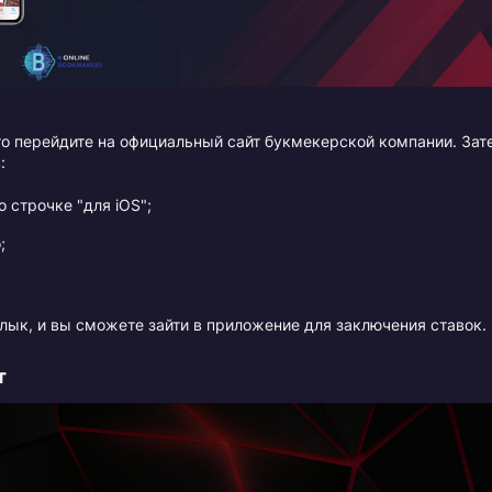
сто перейдите на официальный сайт букмекерской компании. Зат
:
о строчке "для iOS";
;
лык, и вы сможете зайти в приложение для заключения ставок.
т