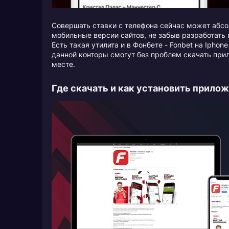
Совершать ставки с телефона сейчас может абс
мобильные версии сайтов, не забыв разработать
Есть такая утилита и в Фонбете - Fonbet на Iphon
данной конторы смогут без проблем скачать прил
месте.
Где скачать и как установить прило