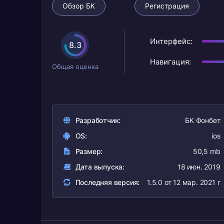
Обзор БК
Регистрация
Интерфейс:
8.3
Навигация:
Общая оценка
Разработчик:
БК Фонбет
OS:
ios
Размер:
50,5 mb
Дата выпуска:
18 июн. 2019
Последняя версия:
1.5.0 от 12 мар. 2021 г