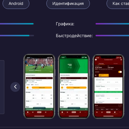
Android
Идентификация
Как ста
Графика:
Быстродействие: