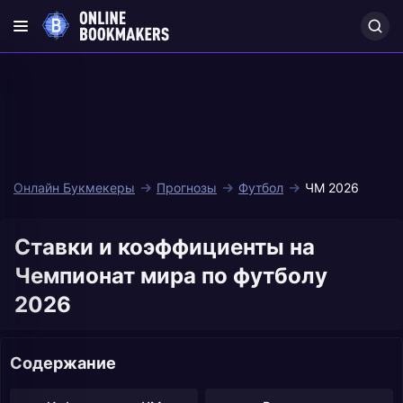
Онлайн Букмекеры
Прогнозы
Футбол
ЧМ 2026
Ставки и коэффициенты на
Чемпионат мира по футболу
2026
Содержание