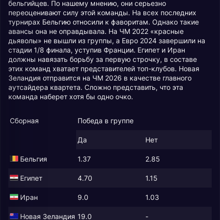
бельгийцев. По нашему мнению, они серьезно
переоценивают силу этой команды. На всех последних
турнирах Бельгию относили к фаворитам. Однако такие
авансы она не оправдывала. На ЧМ 2022 «красные
дьяволы» не вышли из группы, а Евро 2024 завершили на
стадии 1/8 финала, уступив Франции. Египет и Иран
должны навязать борьбу за первую строчку, в составе
этих команд хватает представителей топ-клубов. Новая
Зеландия отправится на ЧМ 2026 в качестве главного
аутсайдера квартета. Сложно представить, что эта
команда наберет хотя бы одно очко.
Сборная
Победа в группе
Да
Нет
Бельгия
1.37
2.85
Египет
4.70
1.15
Иран
9.0
1.03
Новая Зеландия
19.0
-