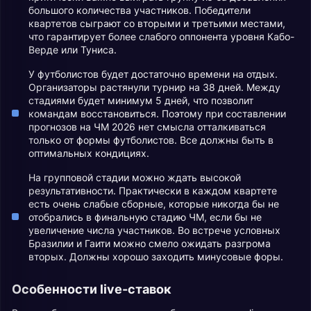
большого количества участников. Победители
квартетов сыграют со вторыми и третьими местами,
что гарантирует более слабого оппонента уровня Кабо-
Верде или Туниса.
У футболистов будет достаточно времени на отдых.
Организаторы растянули турнир на 38 дней. Между
стадиями будет минимум 5 дней, что позволит
командам восстановиться. Поэтому при составлении
прогнозов на ЧМ 2026 нет смысла отталкиваться
только от формы футболистов. Все должны быть в
оптимальных кондициях.
На групповой стадии можно ждать высокой
результативности. Практически в каждом квартете
есть очень слабые сборные, которые никогда бы не
отобрались в финальную стадию ЧМ, если бы не
увеличение числа участников. Во встрече условных
Бразилии и Гаити можно смело ожидать разгрома
вторых. Должны хорошо заходить минусовые форы.
Особенности live-ставок