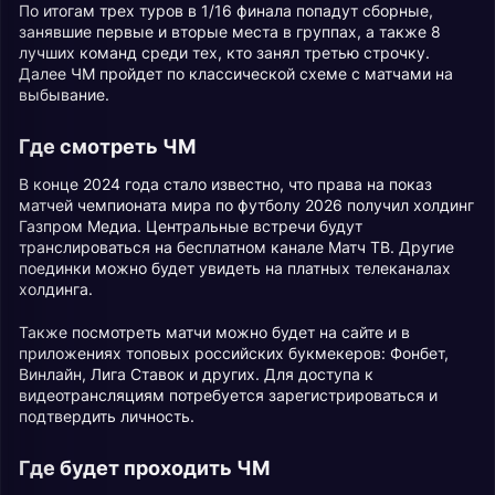
По итогам трех туров в 1/16 финала попадут сборные,
занявшие первые и вторые места в группах, а также 8
лучших команд среди тех, кто занял третью строчку.
Далее ЧМ пройдет по классической схеме с матчами на
выбывание.
Где смотреть ЧМ
В конце 2024 года стало известно, что права на показ
матчей чемпионата мира по футболу 2026 получил холдинг
Газпром Медиа. Центральные встречи будут
транслироваться на бесплатном канале Матч ТВ. Другие
поединки можно будет увидеть на платных телеканалах
холдинга.
Также посмотреть матчи можно будет на сайте и в
приложениях топовых российских букмекеров: Фонбет,
Винлайн, Лига Ставок и других. Для доступа к
видеотрансляциям потребуется зарегистрироваться и
подтвердить личность.
Где будет проходить ЧМ