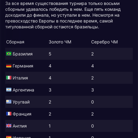
За все время существования турнира только восьми
сборным удавалось победить в нем. Еще пять команд
доходили до финала, но уступали в нем. Несмотря на
превосходство Европы в последнее время, самой
титулованной сборной остаются бразильцы.
Сборная
Золото ЧМ
Серебро ЧМ
Бразилия
5
2
Германия
4
4
Италия
4
2
Аргентина
3
3
Уругвай
2
0
Франция
2
2
Англия
1
0
Испания
1
0