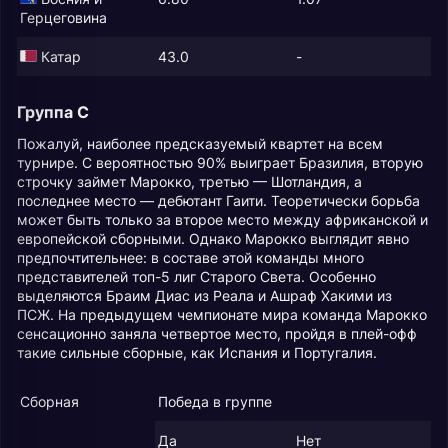
Герцеговина
Катар
43.0
-
Группа C
Пожалуй, наиболее предсказуемый квартет на всем
турнире. С вероятностью 90% выиграет Бразилия, вторую
строчку займет Марокко, третью — Шотландия, а
последнее место — дебютант Гаити. Теоретически борьба
может быть только за второе место между африканской и
европейской сборными. Однако Марокко выглядит явно
предпочтительнее: в составе этой команды много
представителей топ-5 лиг Старого Света. Особенно
выделяются Браим Диас из Реала и Ашраф Хакими из
ПСЖ. На предыдущем чемпионате мира команда Марокко
сенсационно заняла четвертое место, пройдя в плей-офф
такие сильные сборные, как Испания и Португалия.
Сборная
Победа в группе
Да
Нет