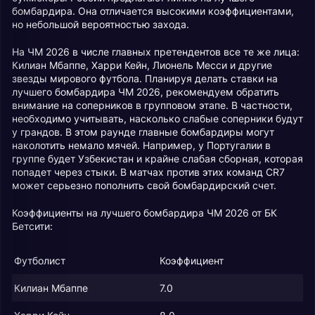
бомбардира. Она отличается высокими коэффициентами,
но небольшой вероятностью захода.
На ЧМ 2026 в числе главных претендентов все те же лица:
Килиан Мбаппе, Харри Кейн, Лионель Месси и другие
звезды мирового футбола. Планируя делать ставки на
лучшего бомбардира ЧМ 2026, рекомендуем обратить
внимание на соперников в групповом этапе. В частности,
необходимо учитывать, насколько слабые соперники будут
у грандов. В этом раунде главные бомбардиры могут
наколотить немало мячей. Например, у Португалии в
группе будет Узбекистан и крайне слабая сборная, которая
попадет через стыки. В матчах против этих команд CR7
может серьезно пополнить свой бомбардирский счет.
Коэффициенты на лучшего бомбардира ЧМ 2026 от БК
Бетсити:
Футболист
Коэффициент
Килиан Мбаппе
7.0