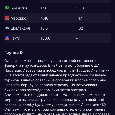
Бразилия
1.28
3.30
Марокко
4.40
1.17
Шотландия
10.5
1.02
Гаити
150.0
-
Группа D
Одна из самых равных групп, в которой нет явного
фаворита и аутсайдера. В ней сыграют сборные США,
Парагвая, Австралии и победитель пути Турция. Аналитики
БК Бетсити отдают минимальное предпочтение хозяевам
турнира. Однако остальные соперники вполне способны
навязать борьбу за первую строчку. По котировкам
букмекеров аутсайдером считаются австралийцы.
Считаем, что их недооценивают. На прошлом чемпионате
мира они вышли из группы и в первом раунде плей-офф
навязали борьбу будущему победителю — Аргентине (1:2).
Считаем, что и в этот раз команда с зеленого континента
способна удивить, несмотря на отсутствие звезд в составе: