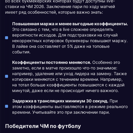
Во всех букмекерских конторах будут доступны live-
ставки на ЧМ 2026. Заключение пари по ходу матчей
имеет ряд особенностей, которые важно знать:
Повышенная маржа и менее выгодные коэффициенты.
Это связано с тем, что в live сложнее определять
вероятности исходов. Для подстраховки на случай
некорректных котировок букмекеры повышают маржу.
В лайве она составляет от 5% даже на топовые
события.
Коэффициенты постоянно меняются.
Особенно это
заметно, если в матче произошло что-то значимое:
например, удаление или уход лидера на замену. Также
котировки меняются с течением времени. Например,
на тотал больше коэффициенты повышаются с каждой
минутой, даже если не происходит ничего важного.
Задержка в трансляциях минимум 30 секунд.
При
этом коэффициенты выставляются в режиме реального
времени. Учитывайте это при заключении пари.
Победители ЧМ по футболу