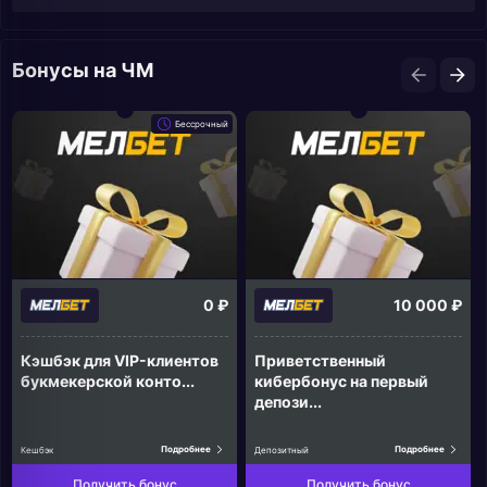
Бонусы на ЧМ
Бессрочный
0 ₽
10 000 ₽
Кэшбэк для VIP-клиентов
Приветственный
букмекерской конто...
кибербонус на первый
депози...
Подробнее
Подробнее
Кешбэк
Депозитный
Получить бонус
Получить бонус