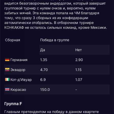
видится безоговорочным андердогом, который завершит
групповой турнир с нулем очков и, вероятно, нулем
забитых мячей. Эта команда попала на ЧМ благодаря
тому, что сразу 3 сборных из их конфедерации
автоматически отобрались. В отборочном турнире
КОНКАКАФ не осталось сильных команд, кроме Мексики.
Сборная
Победа в группе
Да
Нет
Германия
1.35
2.90
Эквадор
4.70
1.15
Кот-д'Ивуар
6.9
1.07
Кюрасао
150.0
-
Группа F
Главным претендентом на победу в данном квартете